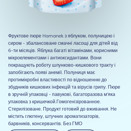
Фруктове пюре Hamanek з яблуком, полуницею і
сиром - збалансоване смачні ласощі для дітей від
6-ти місяців. Яблука багаті вітамінами, корисними
мікроелементами і антиоксидантами. Вони
покращують роботу шлунково-кишкового тракту і
запобігають появі анемії. Полуниця має
протимікробні властивості по відношенню до
збудників кишкових інфекцій та вірусів грипу. Пюре
в зручній упаковці - павукові, багаторазова м'яка
упаковка з кришечкой.Гомогенізірованное.
Стерилізоване. Продукт готовий до вживання. Не
містить глютену, штучних ароматизаторів,
барвників, консервантів. Без ГМО