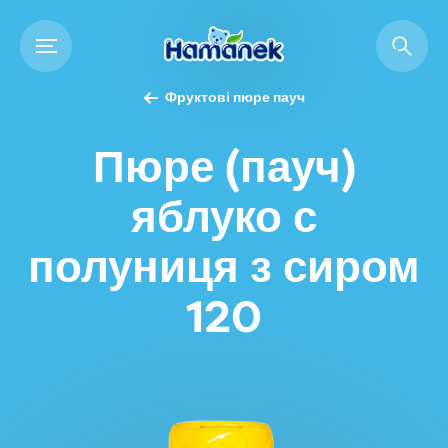
Фруктові пюре пауч
Пюре (пауч)
яблуко с
полуниця з сиром
120