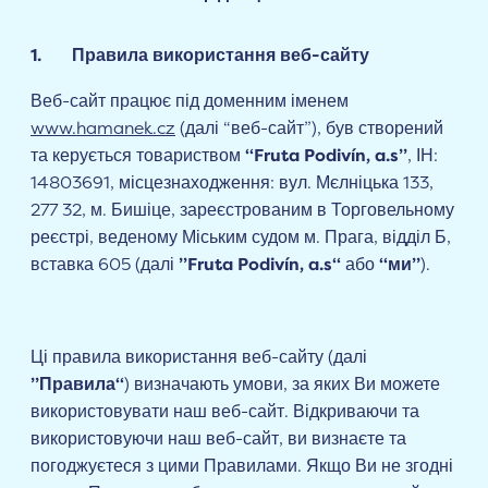
1. Правила використання веб-сайту
Веб-сайт працює під доменним іменем
www.
hamanek
.cz
(далі “веб-сайт”), був створений
та керується товариством
“Fruta Podivín, a.s”
, ІН:
14803691, місцезнаходження: вул. Мєлніцька 133,
277 32, м. Бишіце, зареєстрованим в Торговельному
реєстрі, веденому Міським судом м. Прага, відділ Б,
вставка 605 (далі
”Fruta Podivín, a.s“
або
“ми”
).
Ці правила використання веб-сайту (далі
”Правила“
) визначають умови, за яких Ви можете
використовувати наш веб-сайт. Відкриваючи та
використовуючи наш веб-сайт, ви визнаєте та
погоджуєтеся з цими Правилами. Якщо Ви не згодні