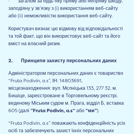
· загалом за будь-яку пряму або непряму шкоду,
заподіяну у зв’язку з (i) використанням веб-сайту
або (ii) неможливістю використання веб-сайту.
Користувач визнає цю відмову від відповідальності
та той факт, що він використовує веб-сайт та його
вміст на власний ризик.
2. Принципи захисту персональних даних
Адміністратором персональних даних є товариство
“Fruta Podivín, a.s”, ІН: 14803691,
місцезнаходження: вул. Мєлніцька 133, 277 32, м.
Бишіце, зареєстроване в Торговельному реєстрі,
веденому Міським судом м. Прага, відділ Б, вставка
605 (далі
”Fruta Podivín, a.s“
або
“ми”
).
“Fruta Podivín, a.s” поважають конфіденційність усіх
осіб та забезпечують захист їхніх персональних