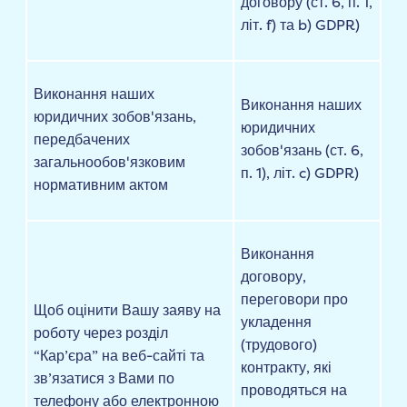
договору (ст. 6, п. 1,
літ. f) та b) GDPR)
Виконання наших
Виконання наших
юридичних зобов'язань,
юридичних
передбачених
зобов'язань (ст. 6,
загальнообов'язковим
п. 1), літ. c) GDPR)
нормативним актом
Виконання
договору,
переговори про
Щоб оцінити Вашу заяву на
укладення
роботу через розділ
(трудового)
“Кар’єра” на веб-сайті та
контракту, які
зв’язатися з Вами по
проводяться на
телефону або електронною