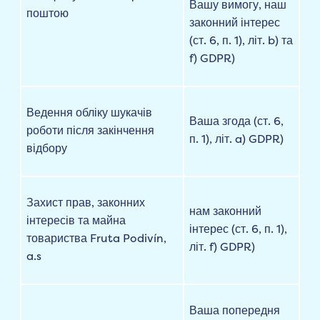
Вашу вимогу, наш
поштою
законний інтерес
(ст. 6, п. 1), літ. b) та
f) GDPR)
Ведення обліку шукачів
Ваша згода (ст. 6,
роботи після закінчення
п. 1), літ. a) GDPR)
відбору
Захист прав, законних
нам законний
інтересів та майна
інтерес (ст. 6, п. 1),
товариства Fruta Podivín,
літ. f) GDPR)
a.s
Ваша попередня