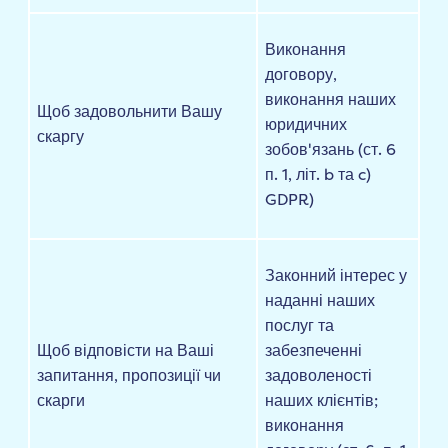
Виконання
договору,
виконання наших
Щоб задовольнити Вашу
юридичних
скаргу
зобов'язань (ст. 6
п. 1, літ. b та c)
GDPR)
Законний інтерес у
наданні наших
послуг та
Щоб відповісти на Ваші
забезпеченні
запитання, пропозиції чи
задоволеності
скарги
наших клієнтів;
виконання