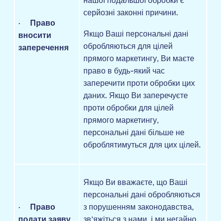
нашої подальшої обробки є
серйозні законні причини.
·
Право
Якщо Ваші персональні дані
вносити
обробляються для цілей
заперечення
прямого маркетингу, Ви маєте
право в будь-який час
заперечити проти обробки цих
даних. Якщо Ви заперечуєте
проти обробки для цілей
прямого маркетингу,
персональні дані більше не
оброблятимуться для цих цілей.
Якщо Ви вважаєте, що Ваші
персональні дані обробляються
·
Право
з порушенням законодавства,
подати заяву
зв’яжіться з нами, і ми негайно