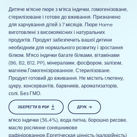
Дитяче м'ясне пюре з м'яса індички, гомогенізоване,
стерилізоване і готове до вживання. Призначено
для харчування дітей з 7 місяців. Пюре Hame
виготовлені з високоякісних і натуральних
продуктів. Продукт забезпечить вашої дитини
необхідним для нормального розвитку і зростання
білком. М'ясо індички багате білками, вітамінами
(B6, B2, B12, PP), мінералами, фосфором, залізом,
магніем.Гомогенізірованное. Стерилізоване.
Продукт готовий до вживання. Не містить глютену,
цукру, консервантів, барвників, ароматизаторів,
солі. Без ГМО.
ЗБЕРЕГТИ В PDF
ДРУК
м'ясо індички (36,4%), вода питна, борошно рисове,
масло рослинне соняшникове
рафінірованное.Ергетіческая цінність (калорійність)