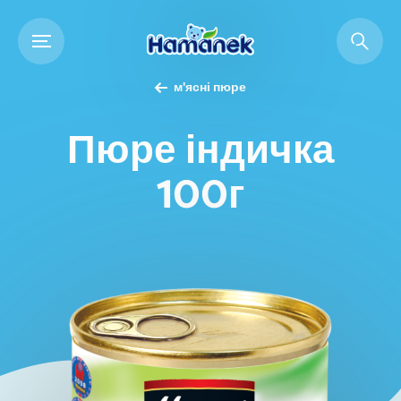
м'ясні пюре
Пюре індичка
100г