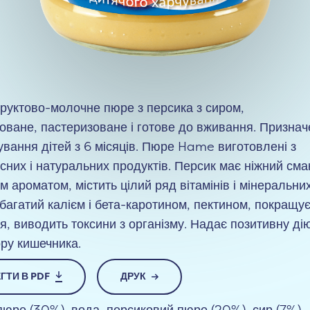
руктово-молочне пюре з персика з сиром,
зоване, пастеризоване і готове до вживання. Призна
ування дітей з 6 місяців. Пюре Hame виготовлені з
сних і натуральних продуктів. Персик має ніжний смак
м ароматом, містить цілий ряд вітамінів і мінеральни
 багатий калієм і бета-каротином, пектином, покращу
я, виводить токсини з організму. Надає позитивну ді
ру кишечника.
ГТИ В PDF
ДРУК