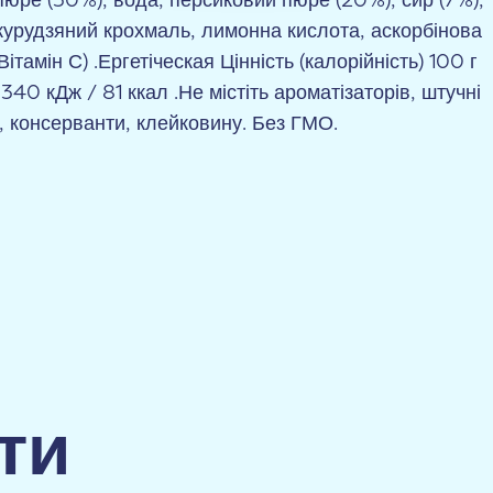
пюре (30%), вода, персиковий пюре (20%), сир (7%),
укурудзяний крохмаль, лимонна кислота, аскорбінова
Вітамін С) .Ергетіческая Цінність (калорійність) 100 г
340 кДж / 81 ккал .Не містіть ароматізаторів, штучні
, консерванти, клейковину. Без ГМО.
ти