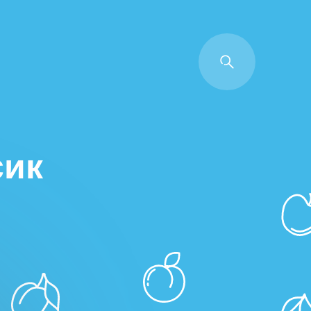
Back
сик