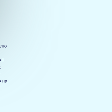
чено
 і
х
є
ю на