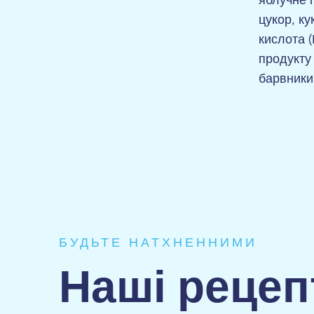
яблучне 
цукор, к
кислота (
продукту 
барвники
БУДЬТЕ НАТХНЕННИМИ
Наші рецеп