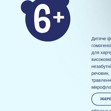
Дитяче ф
гомогені
для харч
високоякі
незабутні
речовин,
травленн
мікрофло
ЗБЕРЕ