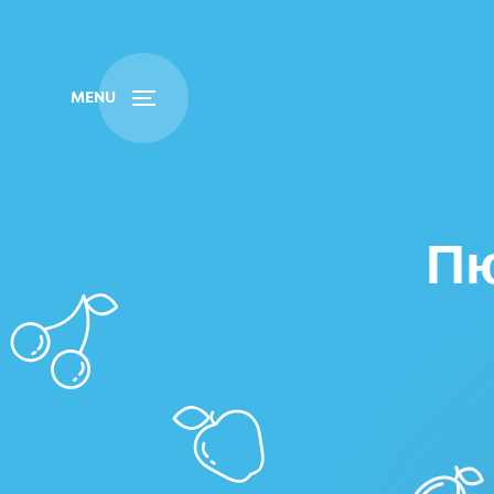
Пошук
MENU
Пю