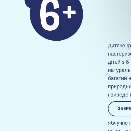
Дитяче ф
пастериз
дітей з 6
натуральн
багатий н
природни
і виведен
ЗБЕРЕ
яблучне 