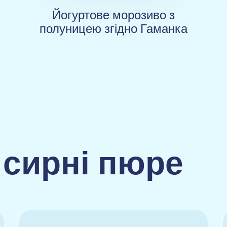
Йогуртове морозиво з
полуницею згідно Гаманка
 сирні пюре