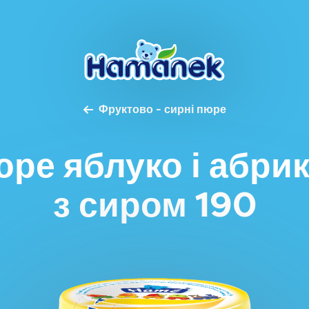
Фруктово - сирні пюре
ре яблуко і абри
з сиром 190