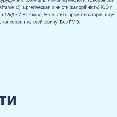
укурудзяний крохмаль, лимонна кислота, аскорбінова
вітамін С) .Ергетіческая цінність (калорійність) 100 г
342кДж / 81.7 ккал. Не містить ароматизаторів, штучн
, консерванти, клейковину. Без ГМО.
ти