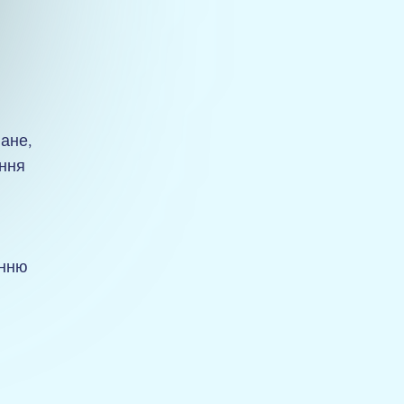
ване,
ання
енню