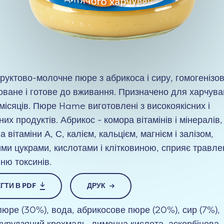
руктово-молочне пюре з абрикоса і сиру, гомогенізо
оване і готове до вживання. Призначено для харчув
 місяців. Пюре Hame виготовлені з високоякісних і
их продуктів. Абрикос - комора вітамінів і мінералів,
а вітаміни А, С, калієм, кальцієм, магнієм і залізом,
ми цукрами, кислотами і клітковиною, сприяє травл
ню токсинів.
ГТИ В PDF
ДРУК
пюре (30%), вода, абрикосове пюре (20%), сир (7%),