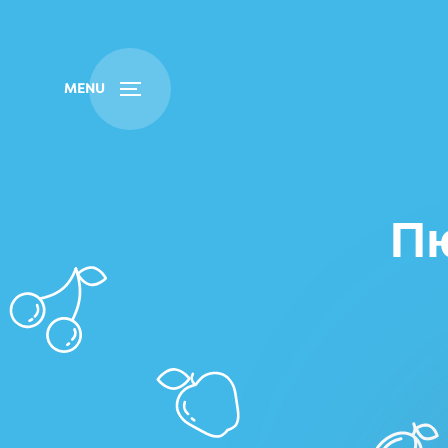
Пошук
MENU
Пю