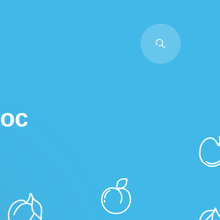
Back
кос