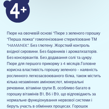
Пюре на овочевій основі "Пюре з зеленого горошку
"Перша ложка" гомогенізоване стерилізоване ТМ
"HAMANEK". Без глютену. Жорсткий контроль
вхідної сировини. Без барвників і ароматизаторів.
Без консервантів. Без додавання солі та цукру.
Пюре для першого прикорму з 4 місяців.Головне
корисна властивість горошку зеленого - наявність
рослинного легкозасвоюваного білка, також містить
кілька незамінних амінокислот, мінеральні
речовини, вітаміни групи В, особливо багато в
горошку вітамінів В1, В6 і В9, що відповідають за
нормальне функціонування нервової системи і
беруть участь в обмінних процесах. Горошок