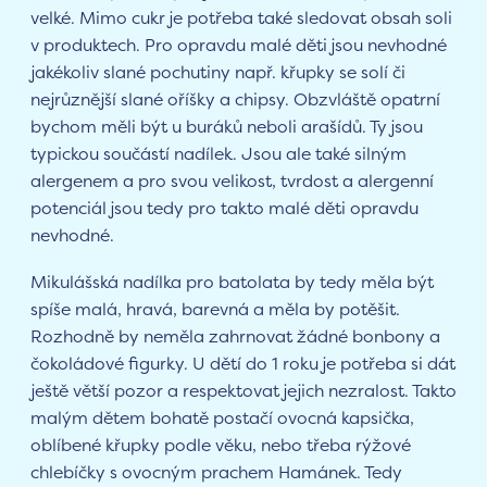
velké. Mimo cukr je potřeba také sledovat obsah soli
v produktech. Pro opravdu malé děti jsou nevhodné
jakékoliv slané pochutiny např. křupky se solí či
nejrůznější slané oříšky a chipsy. Obzvláště opatrní
bychom měli být u buráků neboli arašídů. Ty jsou
typickou součástí nadílek. Jsou ale také silným
alergenem a pro svou velikost, tvrdost a alergenní
potenciál jsou tedy pro takto malé děti opravdu
nevhodné.
Mikulášská nadílka pro batolata by tedy měla být
spíše malá, hravá, barevná a měla by potěšit.
Rozhodně by neměla zahrnovat žádné bonbony a
čokoládové figurky. U dětí do 1 roku je potřeba si dát
ještě větší pozor a respektovat jejich nezralost. Takto
malým dětem bohatě postačí ovocná kapsička,
oblíbené křupky podle věku, nebo třeba rýžové
chlebíčky s ovocným prachem Hamánek. Tedy