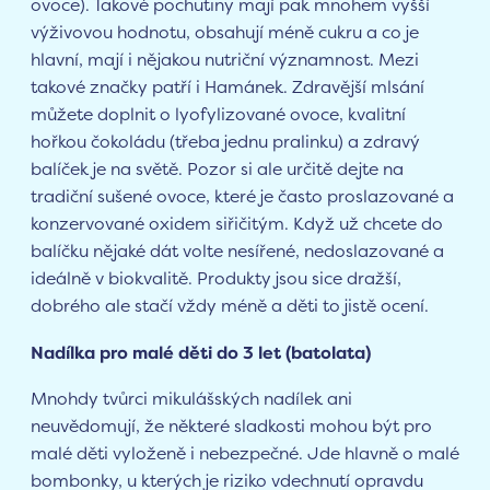
ovoce). Takové pochutiny mají pak mnohem vyšší
výživovou hodnotu, obsahují méně cukru a co je
hlavní, mají i nějakou nutriční významnost. Mezi
takové značky patří i Hamánek. Zdravější mlsání
můžete doplnit o lyofylizované ovoce, kvalitní
hořkou čokoládu (třeba jednu pralinku) a zdravý
balíček je na světě. Pozor si ale určitě dejte na
tradiční sušené ovoce, které je často proslazované a
konzervované oxidem siřičitým. Když už chcete do
balíčku nějaké dát volte nesířené, nedoslazované a
ideálně v biokvalitě. Produkty jsou sice dražší,
dobrého ale stačí vždy méně a děti to jistě ocení.
Nadílka pro malé děti do 3 let (batolata)
Mnohdy tvůrci mikulášských nadílek ani
neuvědomují, že některé sladkosti mohou být pro
malé děti vyloženě i nebezpečné. Jde hlavně o malé
bombonky, u kterých je riziko vdechnutí opravdu