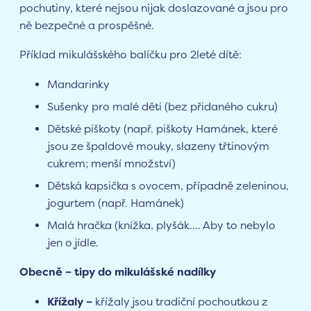
pochutiny, které nejsou nijak doslazované a jsou pro
ně bezpečné a prospěšné.
Příklad mikulášského balíčku pro 2leté dítě:
Mandarinky
Sušenky pro malé děti (bez přidaného cukru)
Dětské piškoty (např. piškoty Hamánek, které
jsou ze špaldové mouky, slazeny třtinovým
cukrem; menší množství)
Dětská kapsička s ovocem, případně zeleninou,
jogurtem (např. Hamánek)
Malá hračka (knížka, plyšák…. Aby to nebylo
jen o jídle.
Obecně – tipy do mikulášské nadílky
Křížaly –
křížaly jsou tradiční pochoutkou z