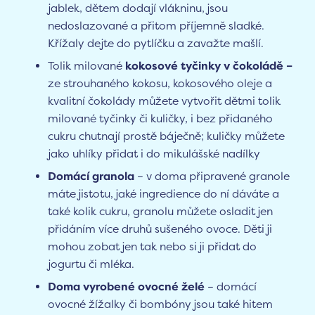
jablek, dětem dodají vlákninu, jsou
nedoslazované a přitom příjemně sladké.
Křížaly dejte do pytlíčku a zavažte mašlí.
Tolik milované
kokosové tyčinky v čokoládě –
ze strouhaného kokosu, kokosového oleje a
kvalitní čokolády můžete vytvořit dětmi tolik
milované tyčinky či kuličky, i bez přidaného
cukru chutnají prostě báječně; kuličky můžete
jako uhlíky přidat i do mikulášské nadílky
Domácí granola
– v doma připravené granole
máte jistotu, jaké ingredience do ní dáváte a
také kolik cukru, granolu můžete osladit jen
přidáním více druhů sušeného ovoce. Děti ji
mohou zobat jen tak nebo si ji přidat do
jogurtu či mléka.
Doma vyrobené ovocné želé
– domácí
ovocné žížalky či bombóny jsou také hitem