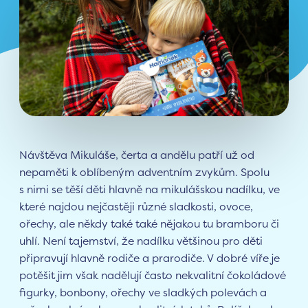
Návštěva Mikuláše, čerta a andělu patří už od
nepaměti k oblíbeným adventním zvykům. Spolu
s nimi se těší děti hlavně na mikulášskou nadílku, ve
které najdou nejčastěji různé sladkosti, ovoce,
ořechy, ale někdy také také nějakou tu bramboru či
uhlí. Není tajemství, že nadílku většinou pro děti
připravují hlavně rodiče a prarodiče. V dobré víře je
potěšit jim však nadělují často nekvalitní čokoládové
figurky, bonbony, ořechy ve sladkých polevách a