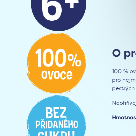
O p
100 % ov
pro nejm
pestrých
Neohřívej
Hmotnos