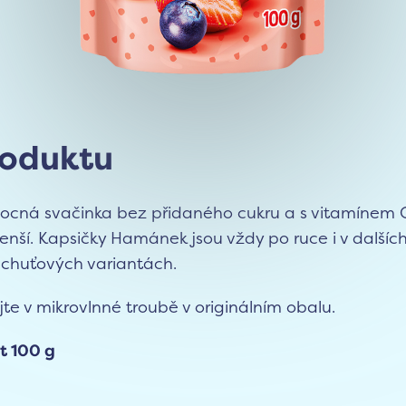
roduktu
ocná svačinka bez přidaného cukru a s vitamínem 
enší. Kapsičky Hamánek jsou vždy po ruce i v dalšíc
 chuťových variantách.
te v mikrovlnné troubě v originálním obalu.
t 100 g