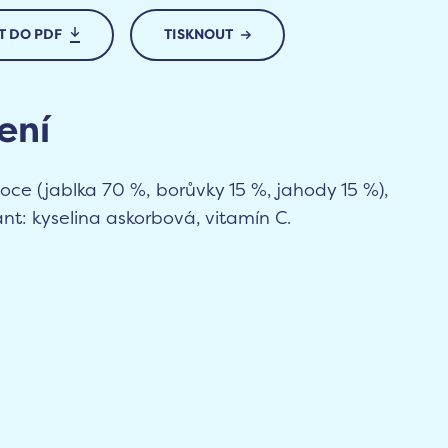
T DO PDF
TISKNOUT
ení
oce (jablka 70 %, borůvky 15 %, jahody 15 %),
nt: kyselina askorbová, vitamín C.