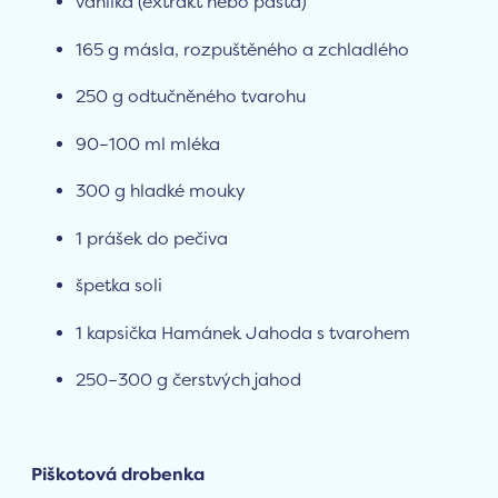
vanilka (extrakt nebo pasta)
165 g másla, rozpuštěného a zchladlého
250 g odtučněného tvarohu
90–100 ml mléka
300 g hladké mouky
1 prášek do pečiva
špetka soli
1 kapsička Hamánek Jahoda s tvarohem
250–300 g čerstvých jahod
Piškotová drobenka