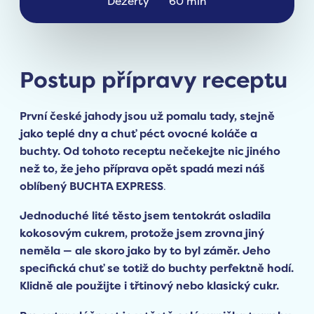
Dezerty
60 min
Postup přípravy receptu
První české jahody jsou už pomalu tady, stejně
jako teplé dny a chuť péct ovocné koláče a
buchty. Od tohoto receptu nečekejte nic jiného
než to, že jeho příprava opět spadá mezi náš
oblíbený BUCHTA EXPRESS
.
Jednoduché lité těsto jsem tentokrát osladila
kokosovým cukrem, protože jsem zrovna jiný
neměla — ale skoro jako by to byl záměr. Jeho
specifická chuť se totiž do buchty perfektně hodí.
Klidně ale použijte i třtinový nebo klasický cukr.