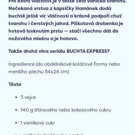
Pro extra vláčnost je v těstě celá vanička tvarohu.
Nečekaná vrstva z kapsičky Hamánek dodá
buchtě ještě víc vláčnosti a krásně podpoří chuť
tvarohu i čerstvých jahod. Piškotová drobenka je
hotová lusknutím prstu — stačí všechno dát do
nožového mixéru a je hotovo.
Takže druhá vlna seriálu BUCHTA EXPRESS?
Ingredience (do obdélníkové koláčové formy nebo
menšího plechu 34x24 cm)
Těsto
3 vejce
140 g třtinového nebo kokosového cukru
1 vanilkový cukr