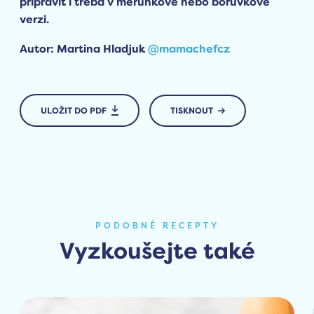
připravit i třeba v meruňkové nebo borůvkové
verzi.
Autor:
Martina Hladjuk
@mamachefcz
ULOŽIT DO PDF
TISKNOUT
PODOBNÉ RECEPTY
Vyzkoušejte také