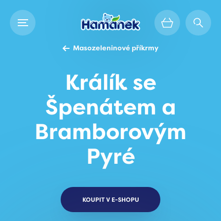
Masozeleninové příkrmy
Králík se
Špenátem a
Bramborovým
Pyré
KOUPIT V E-SHOPU