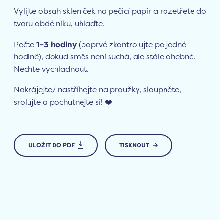
Vylijte obsah skleniček na pečicí papír a rozetřete do
tvaru obdélníku, uhlaďte.
Pečte
1–3 hodiny
(poprvé zkontrolujte po jedné
hodině), dokud směs není suchá, ale stále ohebná.
Nechte vychladnout.
Nakrájejte/ nastříhejte na proužky, sloupněte,
srolujte a pochutnejte si! ❤️
ULOŽIT DO PDF
TISKNOUT